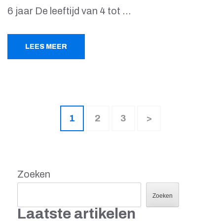
6 jaar De leeftijd van 4 tot …
LEES MEER
Berichten
Pagina
Pagina
Pagina
1
2
3
>
paginering
Zoeken
Zoeken
Laatste artikelen