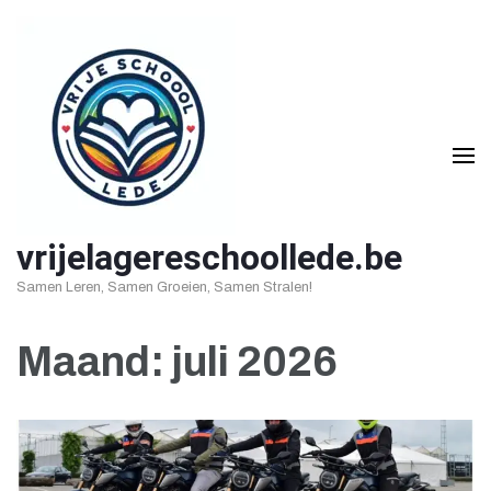
Ga
naar
inhoud
(druk
op
Enter)
vrijelagereschoollede.be
Samen Leren, Samen Groeien, Samen Stralen!
Maand:
juli 2026