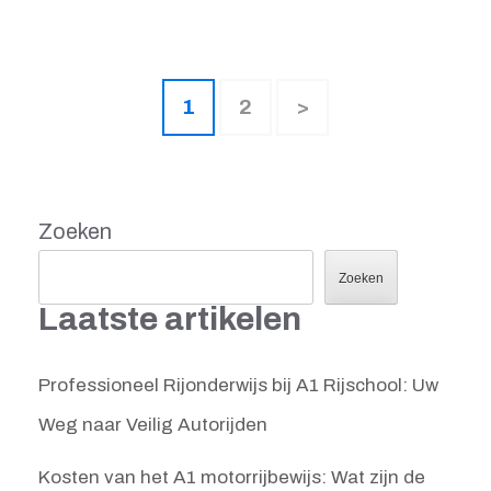
Berichten
Pagina
Pagina
1
2
>
paginering
Zoeken
Zoeken
Laatste artikelen
Professioneel Rijonderwijs bij A1 Rijschool: Uw
Weg naar Veilig Autorijden
Kosten van het A1 motorrijbewijs: Wat zijn de