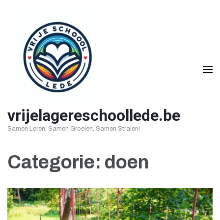
Ga
naar
inhoud
(druk
op
Enter)
vrijelagereschoollede.be
Samen Leren, Samen Groeien, Samen Stralen!
Categorie:
doen