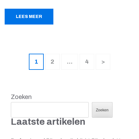
LEES MEER
Berichten
Pagina
Pagina
Pagina
1
2
…
4
>
paginering
Zoeken
Zoeken
Laatste artikelen