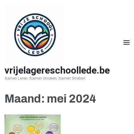
Ga
naar
inhoud
(druk
op
Enter)
vrijelagereschoollede.be
Samen Leren, Samen Groeien, Samen Stralen!
Maand:
mei 2024