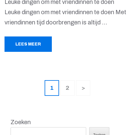
Leuke dingen om met vriendinnen te doen
Leuke dingen om met vriendinnen te doen Met
vriendinnen tijd doorbrengen is altijd …
LEES MEER
Berichten
Pagina
Pagina
1
2
>
paginering
Zoeken