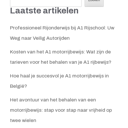
Zoeken
Laatste artikelen
Professioneel Rijonderwijs bij A1 Rijschool: Uw
Weg naar Veilig Autorijden
Kosten van het A1 motorrijbewijs: Wat zijn de
tarieven voor het behalen van je A1 rijbewijs?
Hoe haal je succesvol je A1 motorrijbewijs in
België?
Het avontuur van het behalen van een
motorrijbewijs: stap voor stap naar vrijheid op
twee wielen