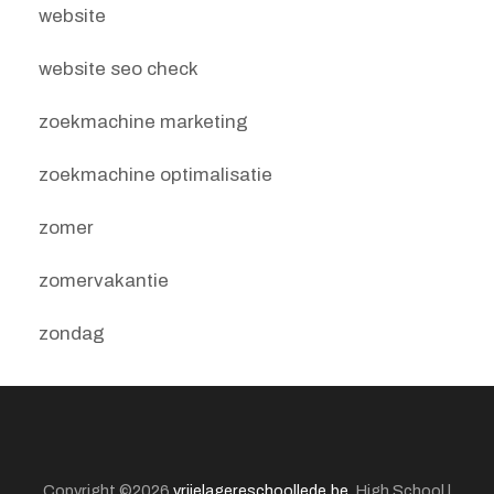
website
website seo check
zoekmachine marketing
zoekmachine optimalisatie
zomer
zomervakantie
zondag
Copyright ©2026
vrijelagereschoollede.be
.
High School |