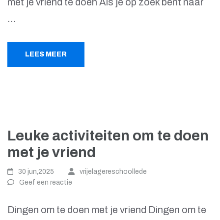
met je vriend te doen Als je op zoek bent naar
…
LEES MEER
Leuke activiteiten om te doen
met je vriend
30 jun,2025
vrijelagereschoollede
Geef een reactie
Dingen om te doen met je vriend Dingen om te