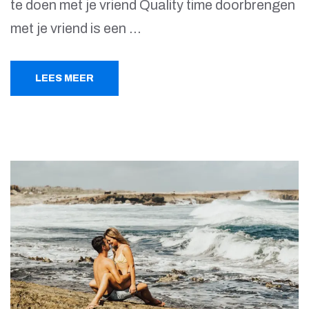
te doen met je vriend Quality time doorbrengen
met je vriend is een …
LEES MEER