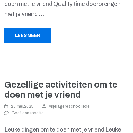
doen met je vriend Quality time doorbrengen
met je vriend …
LEES MEER
Gezellige activiteiten om te
doen met je vriend
25 mei,2025
vrijelagereschoollede
Geef een reactie
Leuke dingen om te doen met je vriend Leuke