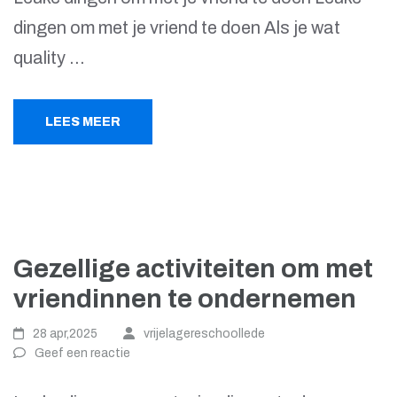
dingen om met je vriend te doen Als je wat
quality …
LEES MEER
Gezellige activiteiten om met
vriendinnen te ondernemen
28 apr,2025
vrijelagereschoollede
Geef een reactie