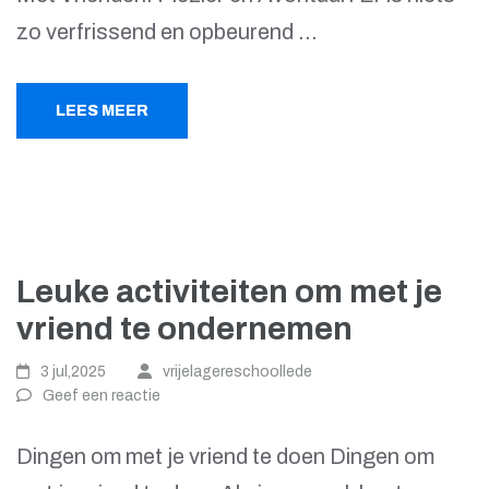
zo verfrissend en opbeurend …
LEES MEER
Leuke activiteiten om met je
vriend te ondernemen
3 jul,2025
vrijelagereschoollede
Geef een reactie
Dingen om met je vriend te doen Dingen om