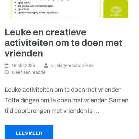
Leuke en creatieve
activiteiten om te doen met
vrienden
16 okt,2025
vrijelagereschoollede
Geef een reactie
Leuke activiteiten om te doen met vrienden
Toffe dingen om te doen met vrienden Samen
tijd doorbrengen met vrienden is …
LEES MEER