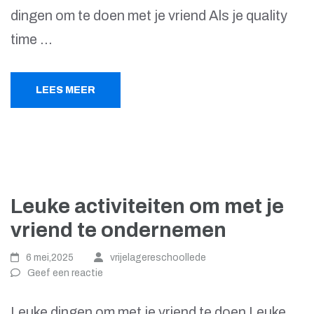
dingen om te doen met je vriend Als je quality
time …
LEES MEER
Leuke activiteiten om met je
vriend te ondernemen
6 mei,2025
vrijelagereschoollede
Geef een reactie
Leuke dingen om met je vriend te doen Leuke