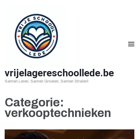
Ga
naar
inhoud
(druk
op
Enter)
vrijelagereschoollede.be
Samen Leren, Samen Groeien, Samen Stralen!
Categorie:
verkooptechnieken