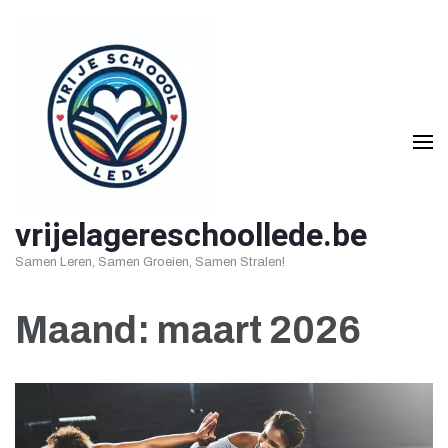
Ga
naar
inhoud
(druk
op
Enter)
vrijelagereschoollede.be
Samen Leren, Samen Groeien, Samen Stralen!
Maand:
maart 2026