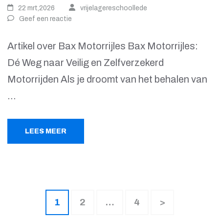
22 mrt,2026
vrijelagereschoollede
Geef een reactie
Artikel over Bax Motorrijles Bax Motorrijles:
Dé Weg naar Veilig en Zelfverzekerd
Motorrijden Als je droomt van het behalen van
…
LEES MEER
Berichten
Pagina
Pagina
Pagina
1
2
…
4
>
paginering