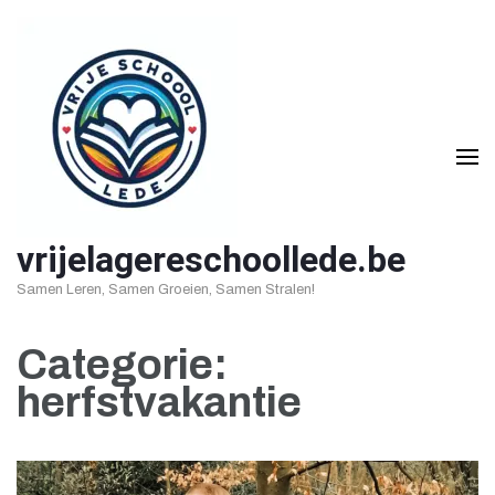
Ga
naar
inhoud
(druk
op
Enter)
vrijelagereschoollede.be
Samen Leren, Samen Groeien, Samen Stralen!
Categorie:
herfstvakantie