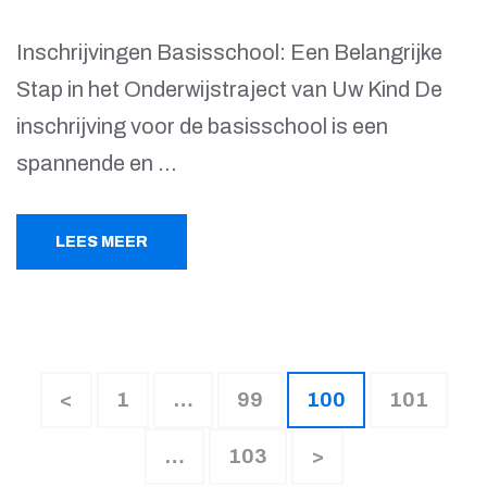
Inschrijvingen Basisschool: Een Belangrijke
Stap in het Onderwijstraject van Uw Kind De
inschrijving voor de basisschool is een
spannende en …
LEES MEER
Berichten
Pagina
Pagina
Pagina
Pagina
<
1
…
99
100
101
paginering
Pagina
…
103
>