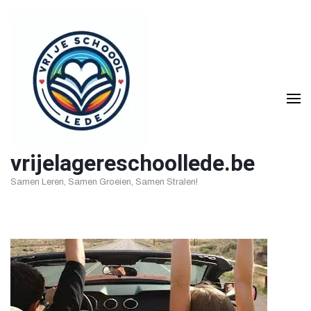
Ga
naar
inhoud
(druk
op
Enter)
vrijelagereschoollede.be
Samen Leren, Samen Groeien, Samen Stralen!