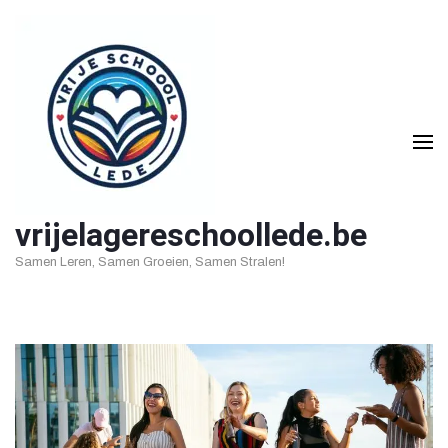
Ga
naar
inhoud
(druk
op
Enter)
vrijelagereschoollede.be
Samen Leren, Samen Groeien, Samen Stralen!