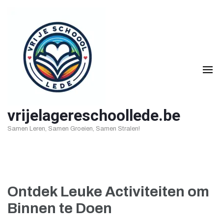
Ga
naar
inhoud
(druk
op
Enter)
vrijelagereschoollede.be
Samen Leren, Samen Groeien, Samen Stralen!
Ontdek Leuke Activiteiten om
Binnen te Doen