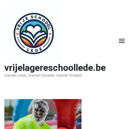
Ga
naar
inhoud
(druk
op
Enter)
vrijelagereschoollede.be
Samen Leren, Samen Groeien, Samen Stralen!