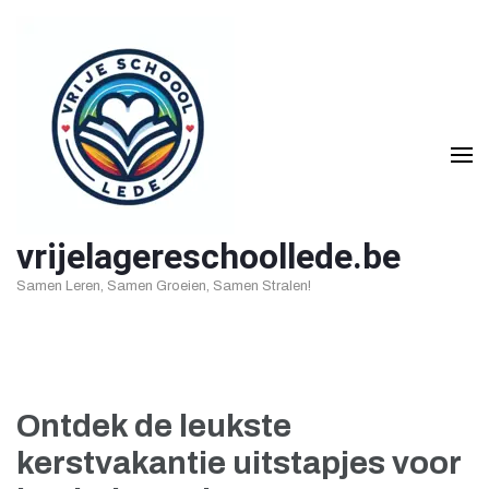
Ga
naar
inhoud
(druk
op
Enter)
vrijelagereschoollede.be
Samen Leren, Samen Groeien, Samen Stralen!
Ontdek de leukste
kerstvakantie uitstapjes voor