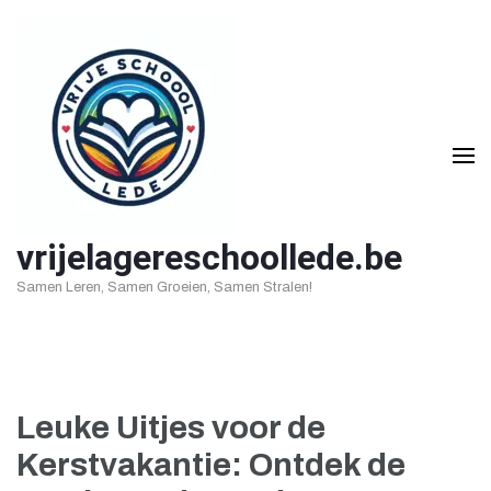
Ga
naar
inhoud
(druk
op
Enter)
vrijelagereschoollede.be
Samen Leren, Samen Groeien, Samen Stralen!
Leuke Uitjes voor de
Kerstvakantie: Ontdek de