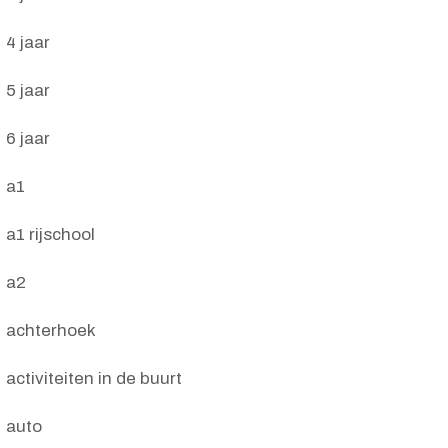
4 jaar
5 jaar
6 jaar
a1
a1 rijschool
a2
achterhoek
activiteiten in de buurt
auto