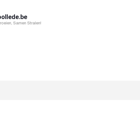
oollede.be
oeien, Samen Stralen!