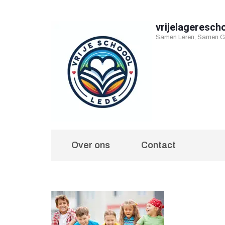
Ga
naar
vrijelageresch
Samen Leren, Samen Gr
inhoud
(druk
op
Enter)
Over ons
Contact