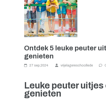
Ontdek 5 leuke peuter ui
genieten
27 sep,2024
vrijelagereschoollede
Leuke peuter uitje
genieten