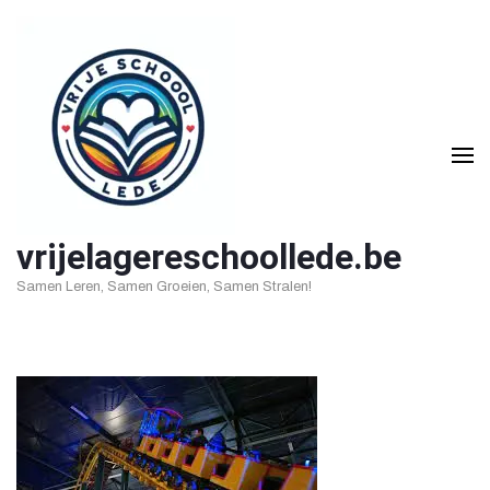
Ga
naar
inhoud
(druk
op
Enter)
vrijelagereschoollede.be
Samen Leren, Samen Groeien, Samen Stralen!