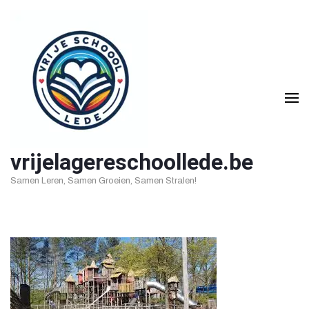
Ga
naar
inhoud
(druk
op
Enter)
vrijelagereschoollede.be
Samen Leren, Samen Groeien, Samen Stralen!