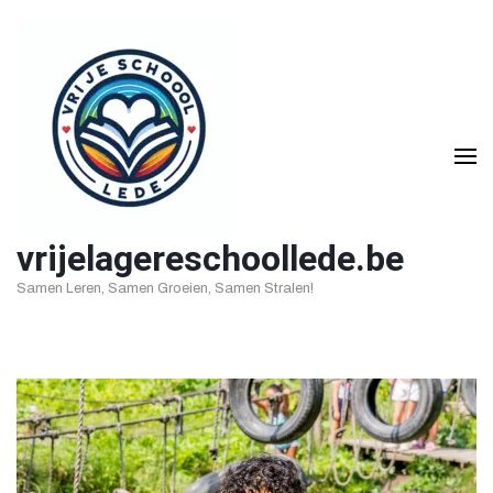
Ga
naar
inhoud
(druk
op
Enter)
vrijelagereschoollede.be
Samen Leren, Samen Groeien, Samen Stralen!