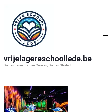
Ga
naar
inhoud
(druk
op
Enter)
vrijelagereschoollede.be
Samen Leren, Samen Groeien, Samen Stralen!