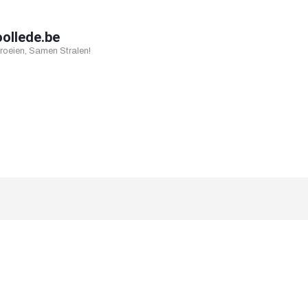
oollede.be
oeien, Samen Stralen!