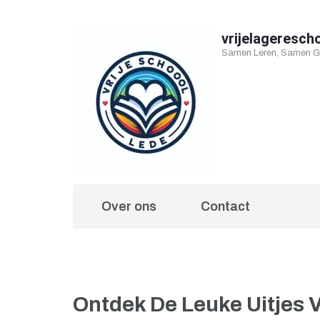
Ga
naar
vrijelageresch
Samen Leren, Samen Gr
inhoud
(druk
op
Enter)
Over ons
Contact
Ontdek De Leuke Uitjes 