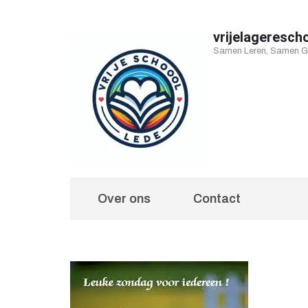
Ga
naar
vrijelageresch
Samen Leren, Samen Gr
inhoud
(druk
op
Enter)
Over ons
Contact