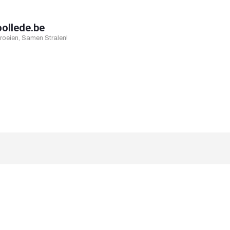
oollede.be
oeien, Samen Stralen!