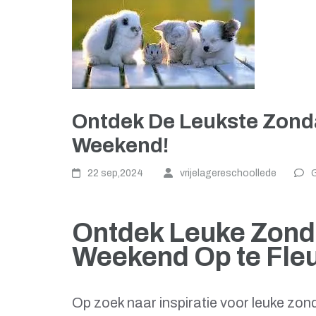
Ontdek De Leukste Zond
Weekend!
22 sep,2024
vrijelagereschoollede
G
Ontdek Leuke Zonda
Weekend Op te Fleu
Op zoek naar inspiratie voor leuke zon