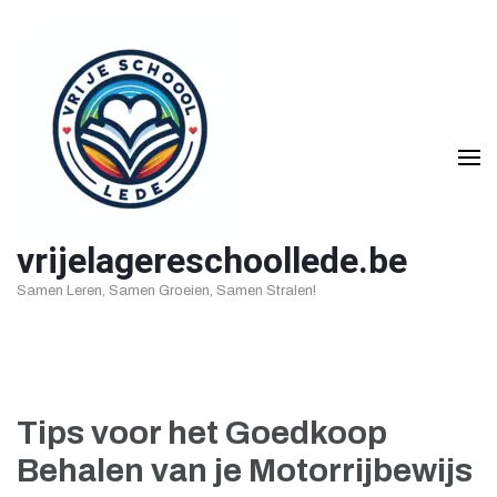
Ga
naar
inhoud
(druk
op
Enter)
vrijelagereschoollede.be
Samen Leren, Samen Groeien, Samen Stralen!
Tips voor het Goedkoop
Behalen van je Motorrijbewijs