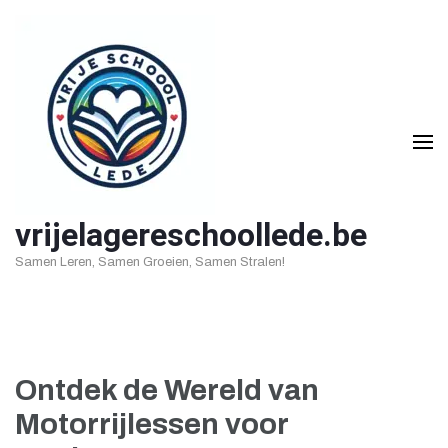
Ga
naar
inhoud
(druk
op
Enter)
vrijelagereschoollede.be
Samen Leren, Samen Groeien, Samen Stralen!
Ontdek de Wereld van
Motorrijlessen voor