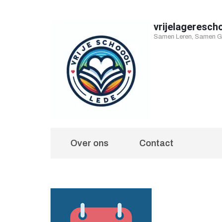
Ga
naar
vrijelageresch
Samen Leren, Samen Gr
inhoud
(druk
op
Enter)
Over ons
Contact