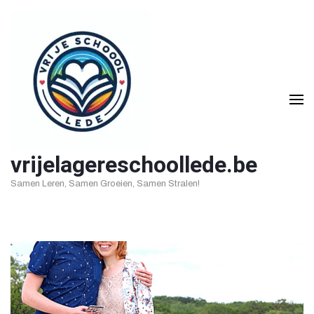
Ga
naar
inhoud
(druk
op
Enter)
vrijelagereschoollede.be
Samen Leren, Samen Groeien, Samen Stralen!