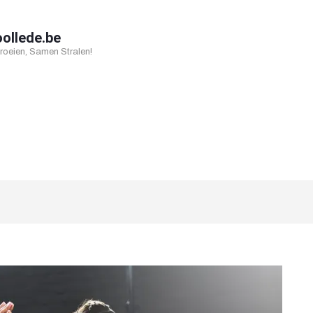
oollede.be
oeien, Samen Stralen!