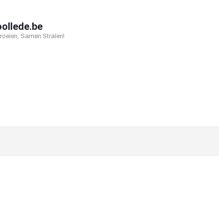
oollede.be
oeien, Samen Stralen!