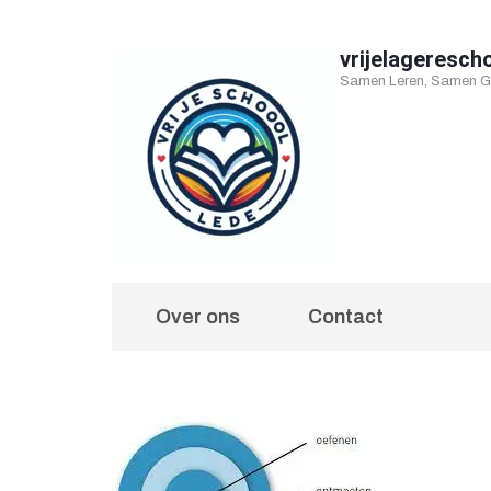
Ga
naar
vrijelageresch
Samen Leren, Samen Gr
inhoud
(druk
op
Enter)
Over ons
Contact