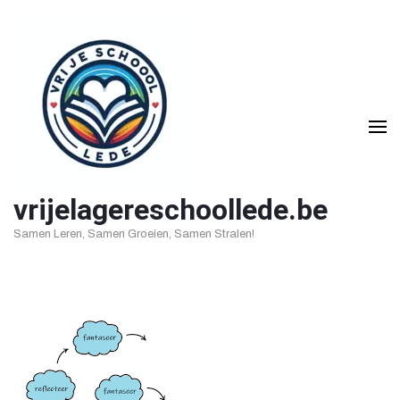
Ga
naar
inhoud
(druk
op
Enter)
vrijelagereschoollede.be
Samen Leren, Samen Groeien, Samen Stralen!