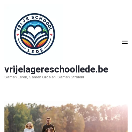
Ga
naar
inhoud
(druk
op
Enter)
vrijelagereschoollede.be
Samen Leren, Samen Groeien, Samen Stralen!