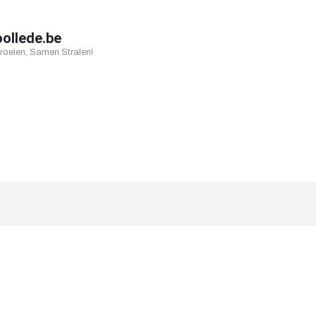
oollede.be
oeien, Samen Stralen!