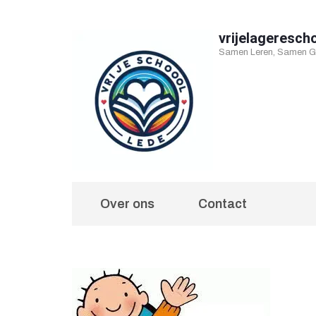
Ga
naar
vrijelageresch
Samen Leren, Samen Gr
inhoud
(druk
op
Enter)
Over ons
Contact