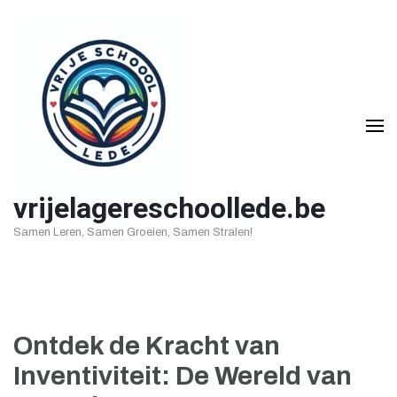
Ga
naar
inhoud
(druk
op
Enter)
vrijelagereschoollede.be
Samen Leren, Samen Groeien, Samen Stralen!
Ontdek de Kracht van
Inventiviteit: De Wereld van