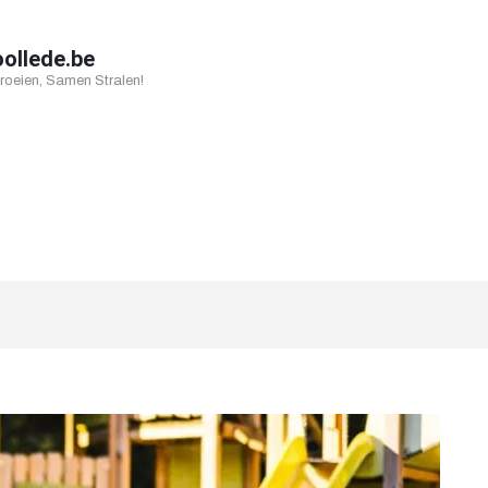
oollede.be
oeien, Samen Stralen!