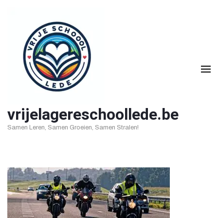
Ga
naar
inhoud
(druk
op
Enter)
vrijelagereschoollede.be
Samen Leren, Samen Groeien, Samen Stralen!