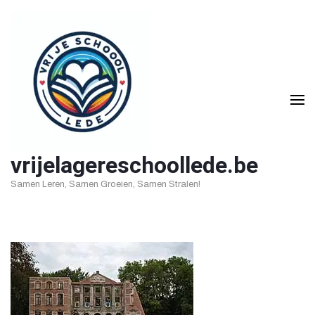
Ga
naar
inhoud
(druk
op
Enter)
vrijelagereschoollede.be
Samen Leren, Samen Groeien, Samen Stralen!