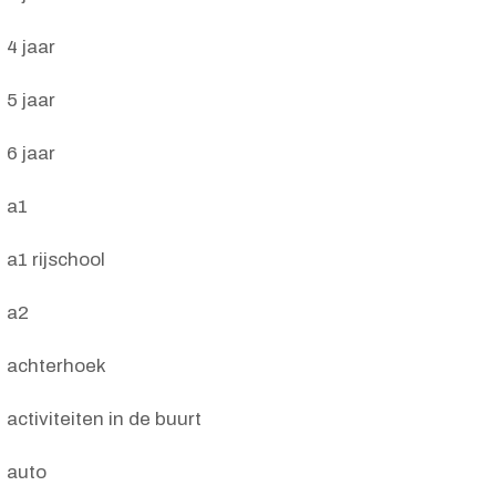
4 jaar
5 jaar
6 jaar
a1
a1 rijschool
a2
achterhoek
activiteiten in de buurt
auto