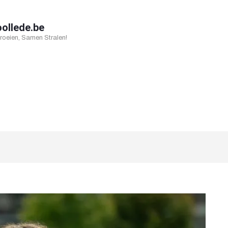
oollede.be
oeien, Samen Stralen!