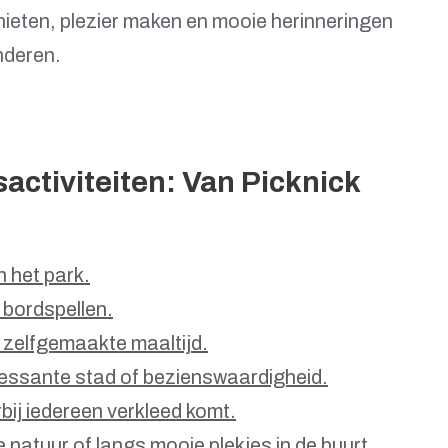
enieten, plezier maken en mooie herinneringen
inderen.
activiteiten: Van Picknick
n het park.
 bordspellen.
 zelfgemaakte maaltijd.
ressante stad of bezienswaardigheid.
ij iedereen verkleed komt.
natuur of langs mooie plekjes in de buurt.