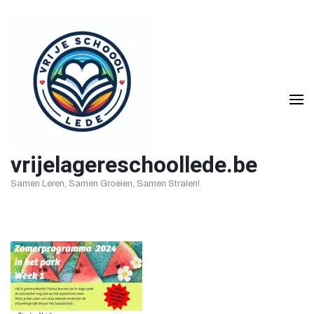
Ga
naar
inhoud
(druk
op
Enter)
vrijelagereschoollede.be
Samen Leren, Samen Groeien, Samen Stralen!