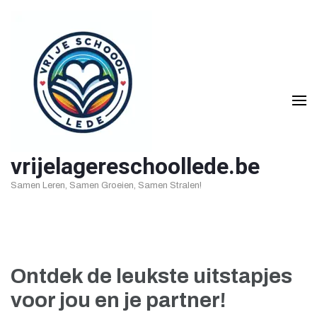
Ga
naar
inhoud
(druk
op
Enter)
vrijelagereschoollede.be
Samen Leren, Samen Groeien, Samen Stralen!
Ontdek de leukste uitstapjes
voor jou en je partner!