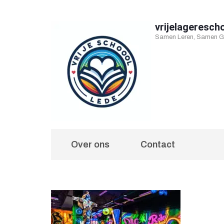
Ga
naar
vrijelageresch
Samen Leren, Samen Gr
inhoud
(druk
op
Enter)
Over ons
Contact