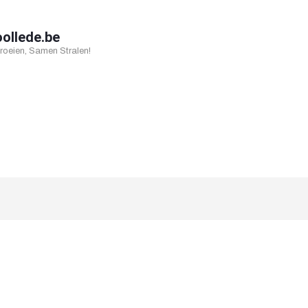
oollede.be
oeien, Samen Stralen!