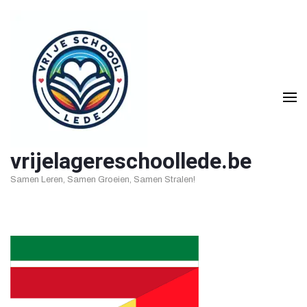
Ga
naar
inhoud
(druk
op
Enter)
vrijelagereschoollede.be
Samen Leren, Samen Groeien, Samen Stralen!