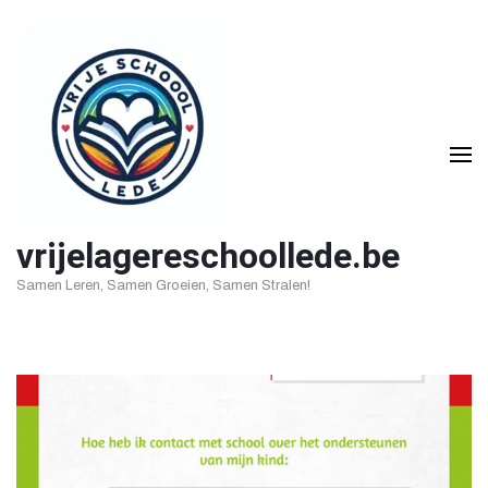
Ga
naar
inhoud
(druk
op
Enter)
vrijelagereschoollede.be
Samen Leren, Samen Groeien, Samen Stralen!