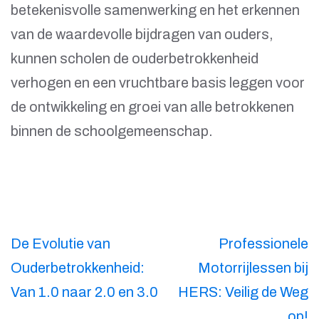
betekenisvolle samenwerking en het erkennen
van de waardevolle bijdragen van ouders,
kunnen scholen de ouderbetrokkenheid
verhogen en een vruchtbare basis leggen voor
de ontwikkeling en groei van alle betrokkenen
binnen de schoolgemeenschap.
Berichtnavigatie
De Evolutie van
Professionele
Ouderbetrokkenheid:
Motorrijlessen bij
Van 1.0 naar 2.0 en 3.0
HERS: Veilig de Weg
op!