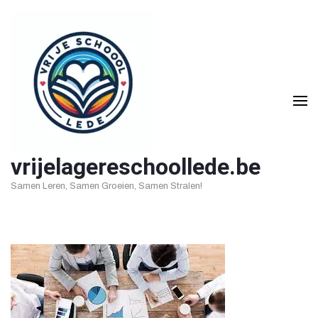
Ga
naar
inhoud
(druk
op
Enter)
vrijelagereschoollede.be
Samen Leren, Samen Groeien, Samen Stralen!