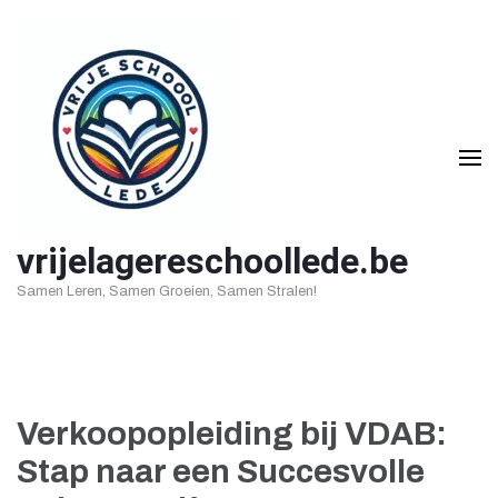
Ga
naar
inhoud
(druk
op
Enter)
vrijelagereschoollede.be
Samen Leren, Samen Groeien, Samen Stralen!
Verkoopopleiding bij VDAB:
Stap naar een Succesvolle