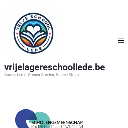
Ga
naar
inhoud
(druk
op
Enter)
vrijelagereschoollede.be
Samen Leren, Samen Groeien, Samen Stralen!