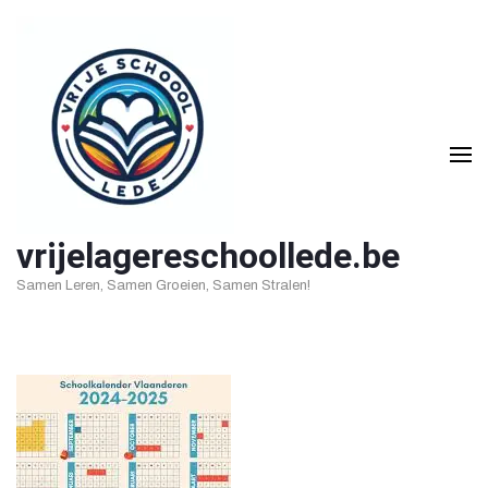
Ga
naar
inhoud
(druk
op
Enter)
vrijelagereschoollede.be
Samen Leren, Samen Groeien, Samen Stralen!