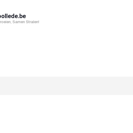
oollede.be
oeien, Samen Stralen!