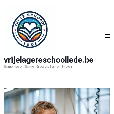
Ga
naar
inhoud
(druk
op
Enter)
vrijelagereschoollede.be
Samen Leren, Samen Groeien, Samen Stralen!