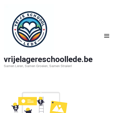
Ga
naar
inhoud
(druk
op
Enter)
vrijelagereschoollede.be
Samen Leren, Samen Groeien, Samen Stralen!