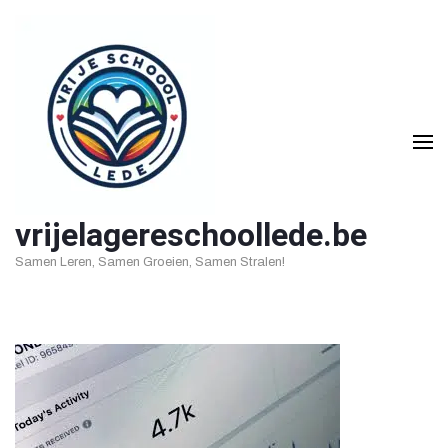
Ga
naar
inhoud
(druk
op
Enter)
vrijelagereschoollede.be
Samen Leren, Samen Groeien, Samen Stralen!