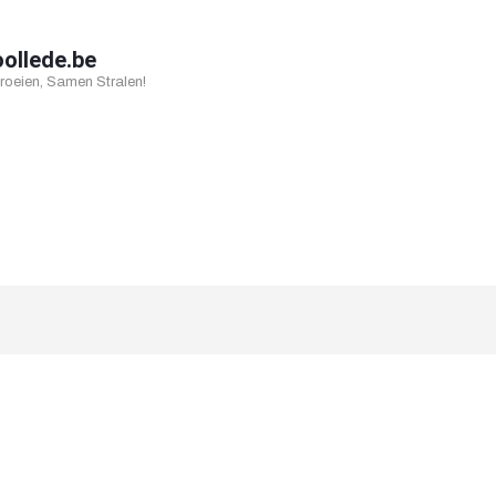
oollede.be
oeien, Samen Stralen!